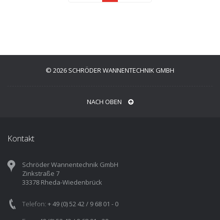
© 2026 SCHRÖDER WANNENTECHNIK GMBH
NACH OBEN
Kontakt
Schröder Wannentechnik GmbH
Zinkstraße 7
33378 Rheda-Wiedenbrück
Telefon:
+ 49 (0) 52 42 / 9 68 01 - 0