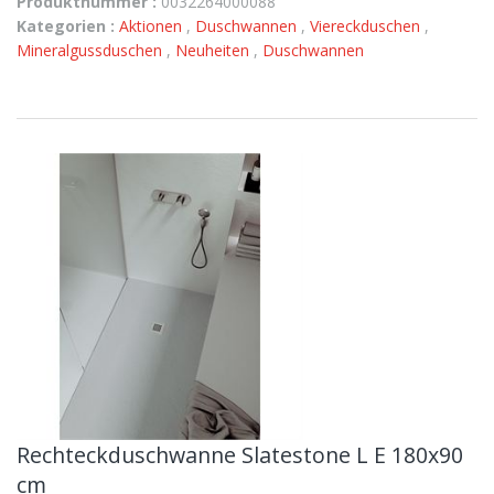
Produktnummer :
0032264000088
Kategorien :
Aktionen
,
Duschwannen
,
Viereckduschen
,
Mineralgussduschen
,
Neuheiten
,
Duschwannen
Rechteckduschwanne Slatestone L E 180x90
cm