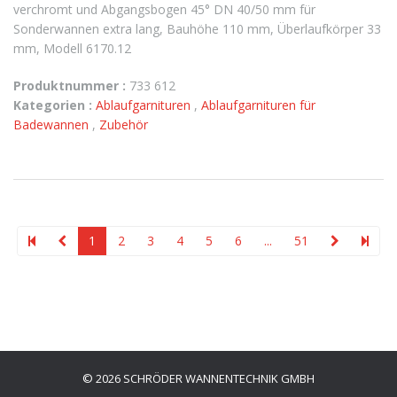
verchromt und Abgangsbogen 45° DN 40/50 mm für
Sonderwannen extra lang, Bauhöhe 110 mm, Überlaufkörper 33
mm, Modell 6170.12
Produktnummer :
733 612
Kategorien :
Ablaufgarnituren
,
Ablaufgarnituren für
Badewannen
,
Zubehör
1
2
3
4
5
6
...
51
© 2026 SCHRÖDER WANNENTECHNIK GMBH