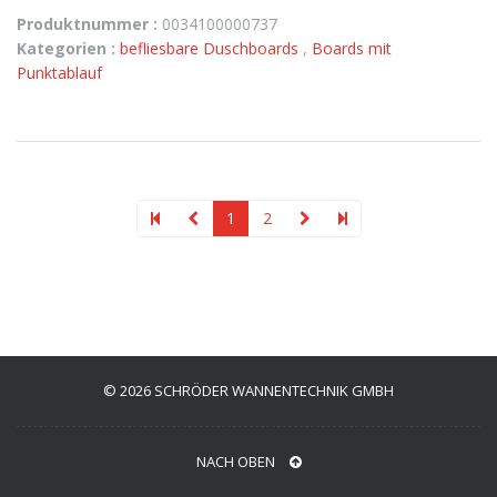
Produktnummer :
0034100000737
Kategorien :
befliesbare Duschboards
,
Boards mit
Punktablauf
1
2
© 2026 SCHRÖDER WANNENTECHNIK GMBH
NACH OBEN