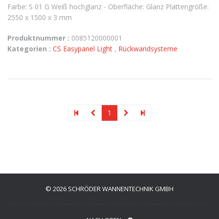
Farbe: S 01 G Weiß hochglanz - Oberfläche: Glanz Plattengröße:
2550 x 1500 x 3 mm
Produktnummer :
0085120000001
Kategorien :
CS Easypanel Light
,
Rückwandsysteme
1
© 2026 SCHRÖDER WANNENTECHNIK GMBH