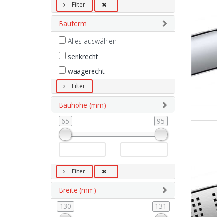
Filter
Bauform
Alles auswählen
senkrecht
waagerecht
Filter
Bauhöhe (mm)
65
95
Filter
Breite (mm)
130
131