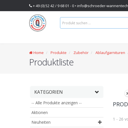
+ 49 (0) 52 42 / 9 68 01 - 0 •
info@schroeder-wannentech
Home
Produkte
Zubehör
Ablaufgarnituren
Produktliste
KATEGORIEN
-- Alle Produkte anzeigen --
PRODU
Aktionen
1 - 26 
Neuheiten