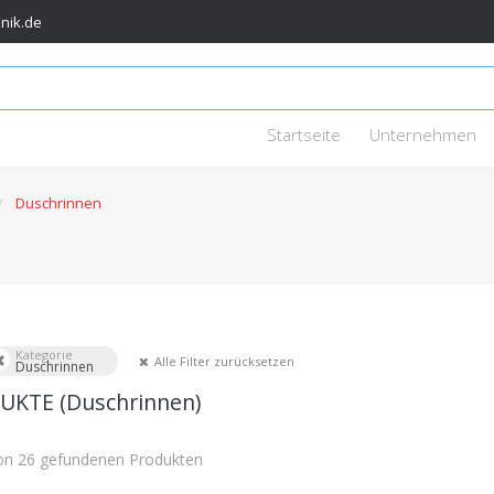
nik.de
Startseite
Unternehmen
Duschrinnen
Kategorie
Alle Filter zurücksetzen
Duschrinnen
KTE (Duschrinnen)
von 26 gefundenen Produkten