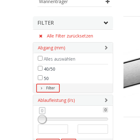
Wannenträger
FILTER
Alle Filter zurücksetzen
Abgang (mm)
Alles auswählen
40/50
50
Filter
Ablaufleistung (l/s)
0
0