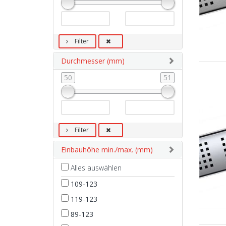
Filter
Durchmesser (mm)
50
51
Filter
Einbauhöhe min./max. (mm)
Alles auswählen
109-123
119-123
89-123