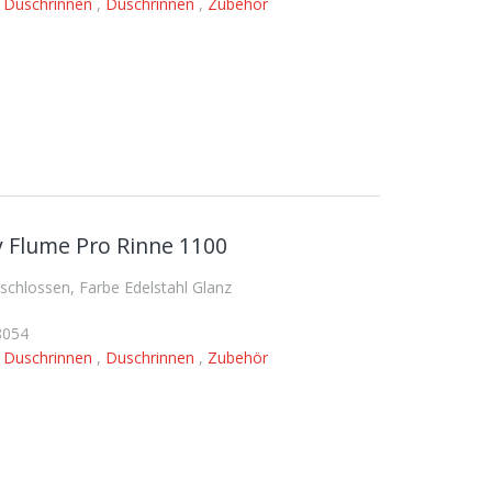
,
Duschrinnen
,
Duschrinnen
,
Zubehör
 Flume Pro Rinne 1100
hlossen, Farbe Edelstahl Glanz
8054
,
Duschrinnen
,
Duschrinnen
,
Zubehör