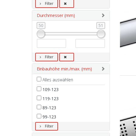
Filter
Durchmesser (mm)
50
51
Filter
Einbauhöhe min./max. (mm)
Alles auswählen
109-123
119-123
89-123
99-123
Filter