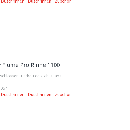
,
Duschrinnen
,
Duschrinnen
,
Zubehör
 Flume Pro Rinne 1100
hlossen, Farbe Edelstahl Glanz
8054
,
Duschrinnen
,
Duschrinnen
,
Zubehör