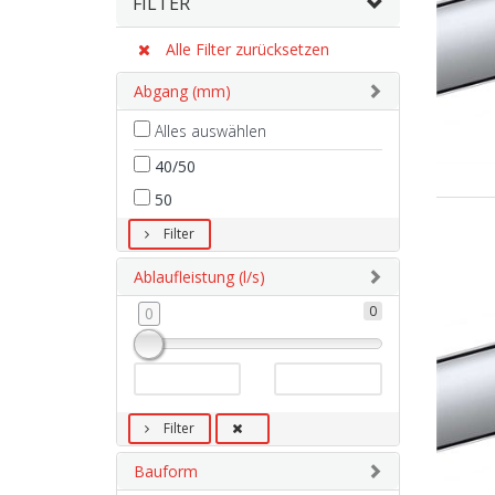
FILTER
Alle Filter zurücksetzen
Abgang (mm)
Alles auswählen
40/50
50
Filter
Ablaufleistung (l/s)
0
0
Filter
Bauform