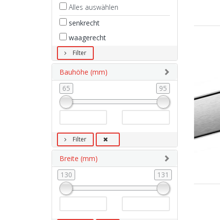
Alles auswählen
senkrecht
waagerecht
Filter
Bauhöhe (mm)
65
95
Filter
Breite (mm)
130
131