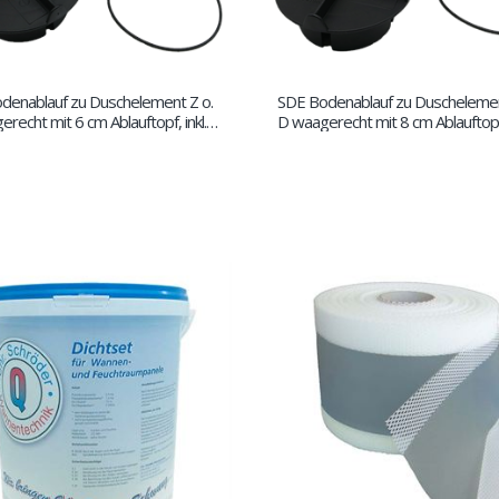
denablauf zu Duschelement Z o.
SDE Bodenablauf zu Duschelemen
recht mit 6 cm Ablauftopf, inkl.
D waagerecht mit 8 cm Ablauftopf, 
2 cm Rost DN40
12 x 12 cm Rost DN50