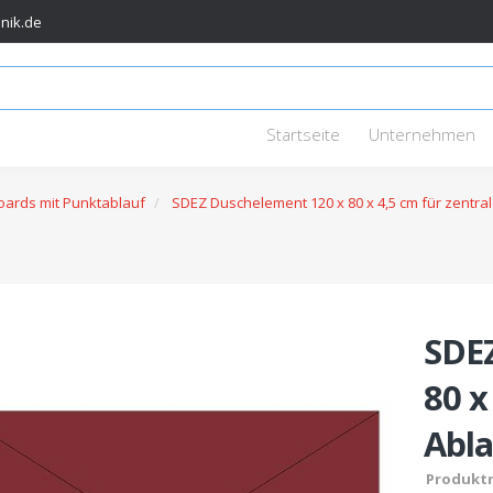
nik.de
Startseite
Unternehmen
oards mit Punktablauf
SDEZ Duschelement 120 x 80 x 4,5 cm für zentra
SDE
80 x
Abla
Produkt