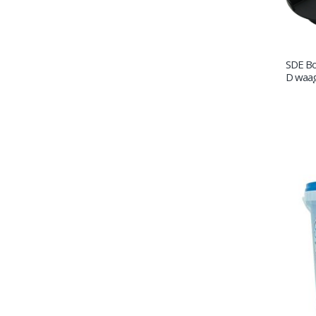
SDE Bo
D waage
12 x 1