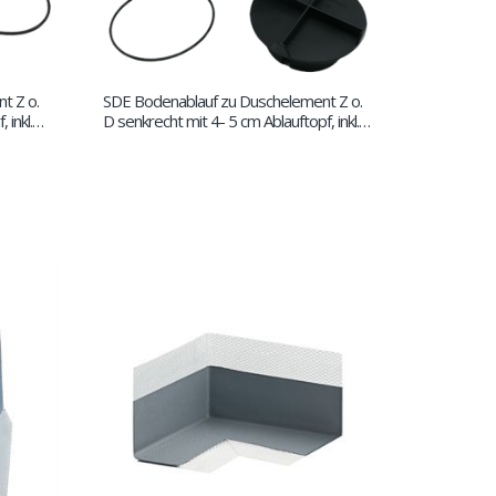
t Z o.
SDE Bodenablauf zu Duschelement Z o.
inkl.
D senkrecht mit 4- 5 cm Ablauftopf, inkl.
12 x 12 cm Rost DN50