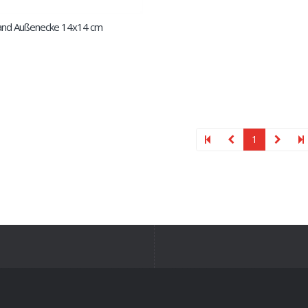
and Außenecke 14x14 cm
1