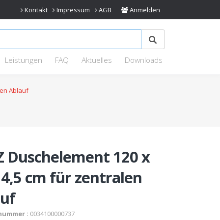
Kontakt
Impressum
AGB
Anmelden
Leistungen
FAQ
Aktuelles
Downloads
len Ablauf
Z Duschelement 120 x
 4,5 cm für zentralen
uf
nummer :
0034100000737