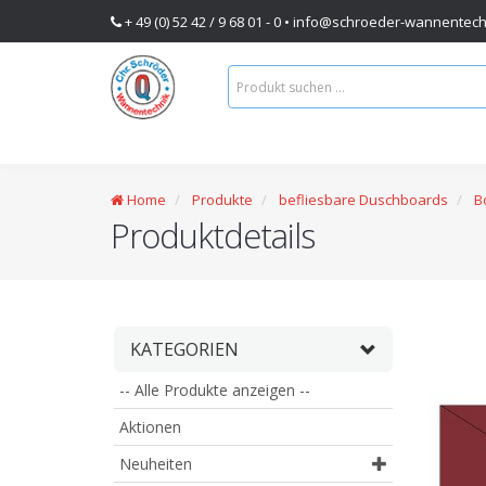
+ 49 (0) 52 42 / 9 68 01 - 0 •
info@schroeder-wannentech
Home
Produkte
befliesbare Duschboards
B
Produktdetails
KATEGORIEN
-- Alle Produkte anzeigen --
Aktionen
Neuheiten