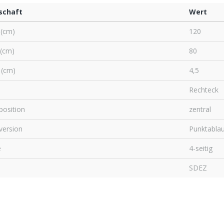
schaft
Wert
 (cm)
120
 (cm)
80
 (cm)
4,5
Rechteck
position
zentral
version
Punktablau
e
4-seitig
SDEZ