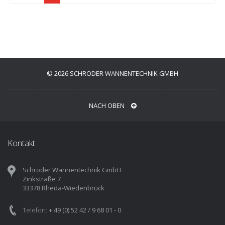
© 2026 SCHRÖDER WANNENTECHNIK GMBH
NACH OBEN
Kontakt
Schröder Wannentechnik GmbH
Zinkstraße 7
33378 Rheda-Wiedenbrück
Telefon:
+ 49 (0) 52 42 / 9 68 01 - 0