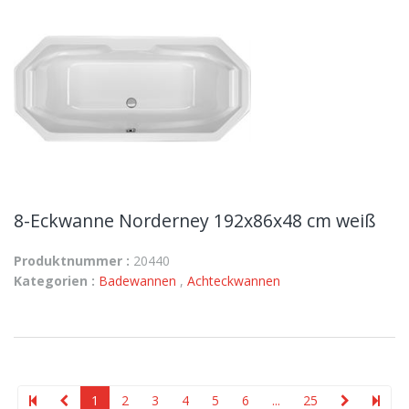
8-Eckwanne Norderney 192x86x48 cm weiß
Produktnummer :
20440
Kategorien :
Badewannen
,
Achteckwannen
1
2
3
4
5
6
...
25