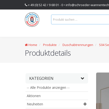
+ 49 (0) 52 42 / 9 68 01 - 0 •
info@schroeder-wannentech
Home
Produkte
Duschabtrennungen
S04 S
Produktdetails
KATEGORIEN
-- Alle Produkte anzeigen --
Aktionen
Neuheiten