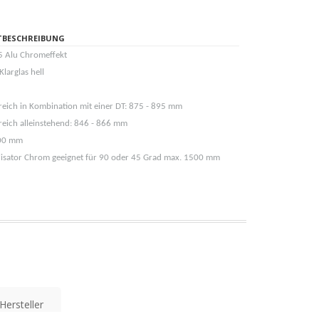
TBESCHREIBUNG
5 Alu Chromeffekt
Klarglas hell
ereich in Kombination mit einer DT: 875 - 895 mm
ereich alleinstehend: 846 - 866 mm
00 mm
bilisator Chrom geeignet für 90 oder 45 Grad max. 1500 mm
Hersteller