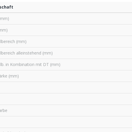
schaft
(mm)
mm)
llbereich (mm)
llbereich alleinstehend (mm)
llb. in Kombination mit DT (mm)
ärke (mm)
arbe