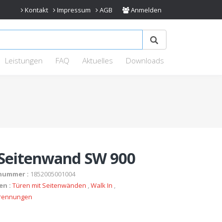
Kontakt
Impressum
AGB
Anmelden
Leistungen
FAQ
Aktuelles
Downloads
 Seitenwand SW 900
nummer :
1852005001004
en :
Türen mit Seitenwänden
,
Walk In
,
rennungen