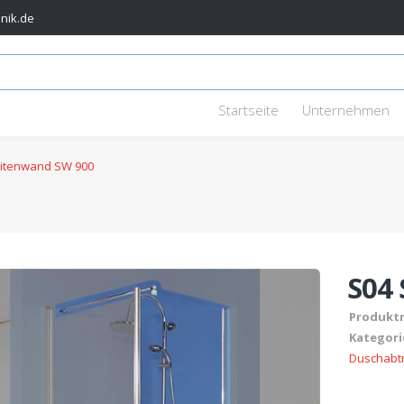
nik.de
Startseite
Unternehmen
eitenwand SW 900
S04
Produkt
Kategori
Duschabt