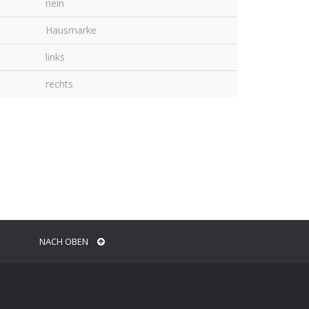
nein
Hausmarke
links
rechts
NACH OBEN