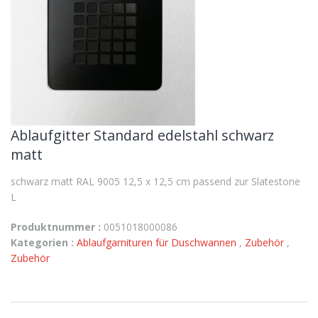
Ablaufgitter Standard edelstahl schwarz
matt
schwarz matt RAL 9005 12,5 x 12,5 cm passend zur Slatestone
L
Produktnummer :
0051018000086
Kategorien :
Ablaufgarnituren für Duschwannen
,
Zubehör
,
Zubehör