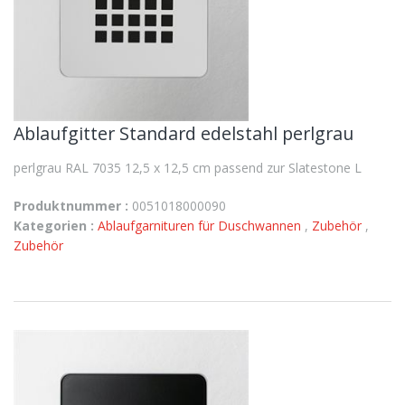
Ablaufgitter Standard edelstahl perlgrau
perlgrau RAL 7035 12,5 x 12,5 cm passend zur Slatestone L
Produktnummer :
0051018000090
Kategorien :
Ablaufgarnituren für Duschwannen
,
Zubehör
,
Zubehör