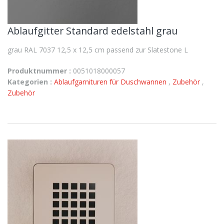
Ablaufgitter Standard edelstahl grau
grau RAL 7037 12,5 x 12,5 cm passend zur Slatestone L
Produktnummer :
0051018000057
Kategorien :
Ablaufgarnituren für Duschwannen
,
Zubehör
,
Zubehör